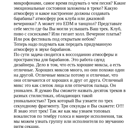
микрофонами, самое время подумать о чем песня? Какие
эмоциональные состояния заложены в треке? Какую
атмосферу и какое настроение должны создавать
барабаны? атмосферу рок клуба или джазовой
вечеринки? А может это EDM и танцпол? Представьте
себе место где бы Вы могли услышать Ваш трек. Клуб,
пиво с сосисками? Или гигант холл. Вечерние платья?
Или рок фестиваль под открытым небом?
Теперь надо подумать как передать придуманную
атмосферу в звуке барабанов.
По сути задача сводится к воссозданию атмосферы и
пространства для барабанов. Это работа саунд
дизайнера. Дело в том, что есть хорошие миксы, а есть
отличные. Хороших миксов много, но они похожи один
на другой. Отличные миксы потому и отличные, что
они отличаются от хороших и друг от друга. Отличный
микс это как слепок лица или отпечаток пальца. Он
уникален. Я думаю Вы сможете назвать десяток треков в
разных стилистиках, обладающих такой
уникальностью? Трек который Вы узнаете по трех
секундному фрагменту. Три секунды и Вы скажете: О!!!
Я знаю этот трек! Так же как мы узнаем топовых
вокалистов по тембру голоса и манере исполнения, так
мы можем узнать группу или исполнителя по звучанию
ритм секции.