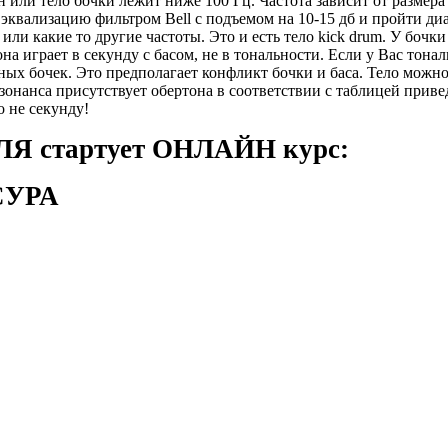
 или тело бочки лежит ниже 100 Гц. Частота зависит от размера 
 эквализацию фильтром Bell с подъемом на 10-15 дб и пройти ди
 или какие то другие частоты. Это и есть тело kick drum. У бочк
она играет в секунду с басом, не в тональности. Если у Вас тонал
ных бочек. Это предполагает конфликт бочки и баса. Тело можно
зонанса присутствует обертона в соответствии с таблицей прив
о не секунду!
Я стартует ОНЛАЙН курс:
СУРА