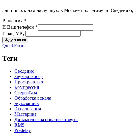
Запишись к нам на лучшую в Москве программу по Сведению, 
Ваше имя *
И Ваш телефон *
Email, VK,
QuickForm
Теги
Сведение
Звукорежисер
Пространство
Компрессия
Стереобаза
Обработка вокала
звукозапись
Эквализация
Мастеринг
Динамическая обработка звука
RMS
Predelay