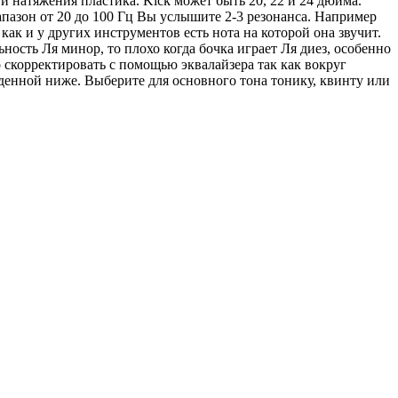
и натяжения пластика. Kick может быть 20, 22 и 24 дюйма.
апазон от 20 до 100 Гц Вы услышите 2-3 резонанса. Например
и как и у других инструментов есть нота на которой она звучит.
ьность Ля минор, то плохо когда бочка играет Ля диез, особенно
 скорректировать с помощью эквалайзера так как вокруг
еденной ниже. Выберите для основного тона тонику, квинту или